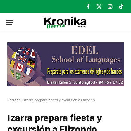
Facebook
X
Instagram
TikT
(Twitter)
Portada
»
Izarra prepara fiesta y excursión a Elizondo
Izarra prepara fiesta y
excursión a Elizondo