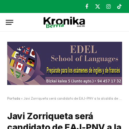
Facebook
X
Instagram
TikT
(Twitter)
Portada
»
Javi Zorriqueta será candidato de EAJ-PNV a la alcaldía de Galdakao
Javi Zorriqueta será
candidato de EAJ-PNV a la