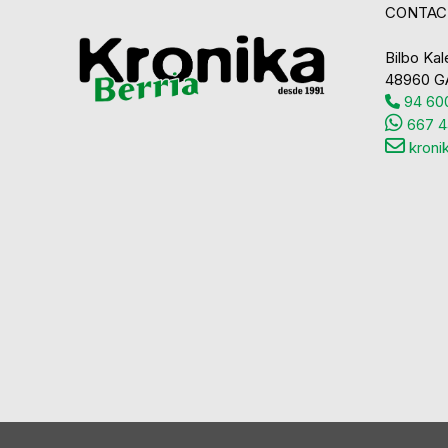
CONTAC
Bilbo Kale
48960 G
94 600
667 4
kroni