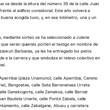
e va desde la altura del número 39 de la calle Juan
ente al edificio consistorial. Este año volverá a
an buena acogida tuvo, y, en ese kilómetro, una y un
n, mediante sorteo se ha seleccionado a Julene
, que serán quienes porten el testigo en nombre de
Izaskun Barbarias, ya les ha entregado los petos
 a la carrera y que simboliza el relevo colectivo en
nal.
 Aperribai (plaza Unamuno), calle Aperribai, Camino
one), Bengoetxe, calle Sixta Barrenetxea Urreta
calle Ganekogorta, calle Zamakoa, calle Bernat
uan Bautista Uriarte, calle Pontzi Zabala, calle
untamiento, calle Zabalgane, Abusu y carretera