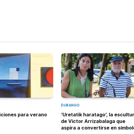
DURANGO
iciones para verano
‘Uretatik haratago’, la escultu
de Víctor Arrizabalaga que
aspira a convertirse en símbol