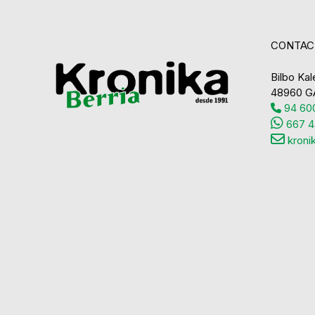
CONTAC
Bilbo Kale
48960 G
94 600
667 4
kroni