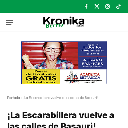
Facebook
X
Instagram
TikT
(Twitter)
Portada
»
¡La Escarabillera vuelve a las calles de Basauri!
¡La Escarabillera vuelve a
las calles de Basauri!