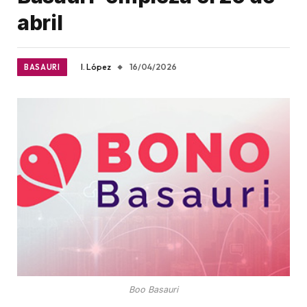
abril
I. López
16/04/2026
BASAURI
Boo Basauri