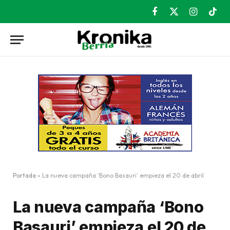
Facebook
X
Instagram
TikT
(Twitter)
Portada
»
La nueva campaña ‘Bono Basauri’ empieza el 20 de abril
La nueva campaña ‘Bono
Basauri’ empieza el 20 de