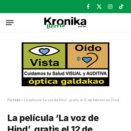
Facebook
X
Instagram
TikT
(Twitter)
Portada
»
La película ‘La voz de Hind’, gratis el 12 de febrero en Durango
La película ‘La voz de
Hind’, gratis el 12 de