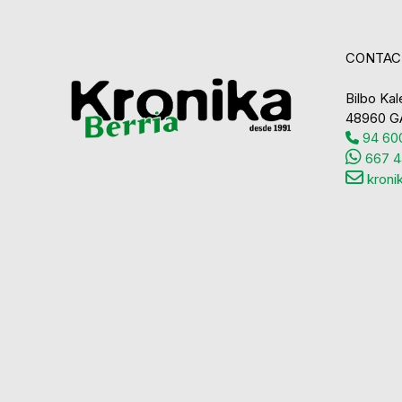
CONTAC
Bilbo Kale
48960 G
94 600
667 4
kroni