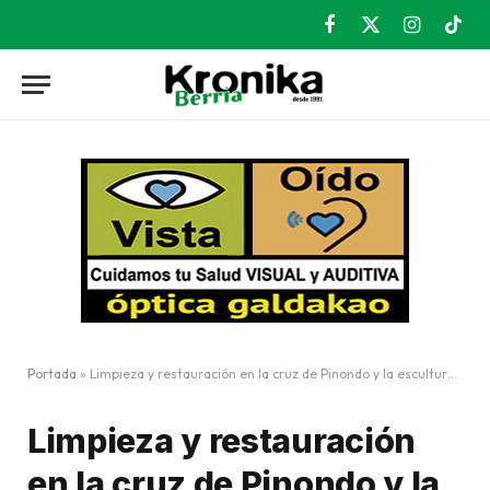
Facebook
X
Instagram
TikT
(Twitter)
Portada
»
Limpieza y restauración en la cruz de Pinondo y la escultura de Astarloa
Limpieza y restauración
en la cruz de Pinondo y la