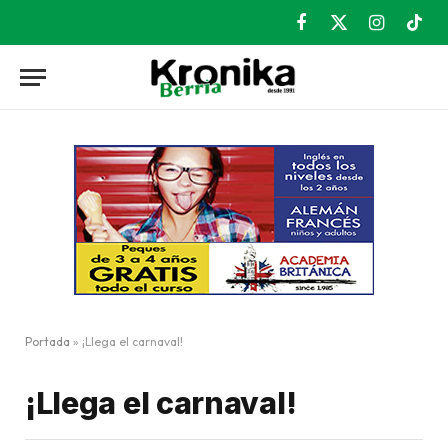
Facebook
X
Instagram
TikT
(Twitter)
Portada
»
¡Llega el carnaval!
¡Llega el carnaval!