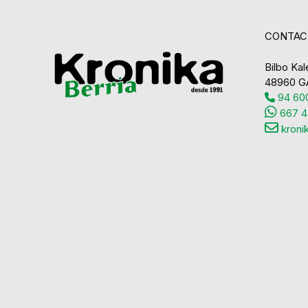
CONTAC
Bilbo Kale
48960 G
94 600
667 4
kroni