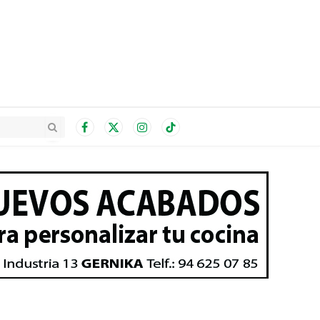
Facebook
X
Instagram
TikTok
(Twitter)