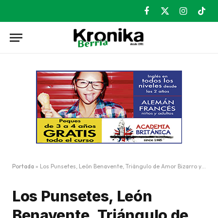
Facebook
X
Instagram
TikT
(Twitter)
Portada
»
Los Punsetes, León Benavente, Triángulo de Amor Bizarro y Toundra en el MAZ
Los Punsetes, León
Benavente, Triángulo de