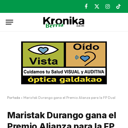
Facebook
X
Instagram
TikT
(Twitter)
Portada
»
Maristak Durango gana el Premio Alianza para la FP Dual
Maristak Durango gana el
Premio Alianza para la FP