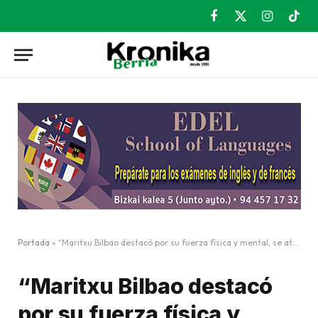
Facebook
X
Instagram
TikT
(Twitter)
Portada
»
“Maritxu Bilbao destacó por su fuerza física y mental, se atrevía con todo, era muy lanzada”
“Maritxu Bilbao destacó
por su fuerza física y