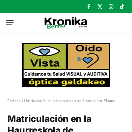
Facebook
X
Instagram
TikT
(Twitter)
Portada
»
Matriculación en la Haurreskola de Amorebieta-Etxano
Matriculación en la
Haurreskola de