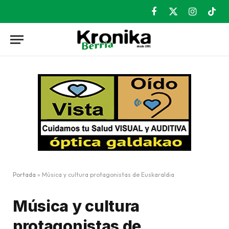
Facebook
X
Instagram
TikT
(Twitter)
Portada
»
Música y cultura protagonistas de Euskaraldia
Música y cultura
protagonistas de