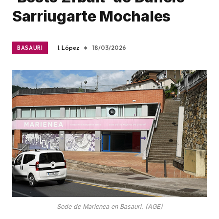
Sarriugarte Mochales
I. López
18/03/2026
BASAURI
Sede de Marienea en Basauri. (AGE)