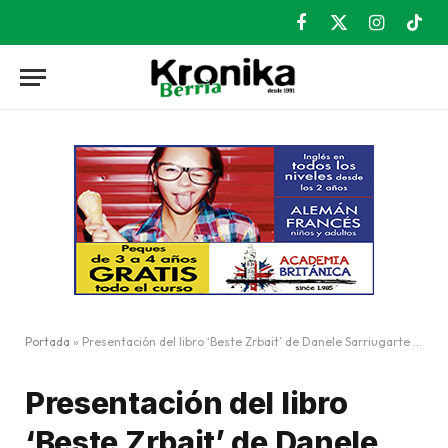
Facebook
X
Instagram
TikT
(Twitter)
Portada
»
Presentación del libro ‘Beste Zrbait’ de Danele Sarriugarte Mochales
Presentación del libro
‘Beste Zrbait’ de Danele