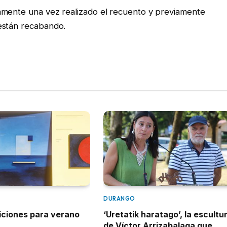
amente una vez realizado el recuento y previamente
están recabando.
DURANGO
iciones para verano
‘Uretatik haratago’, la escultu
de Víctor Arrizabalaga que