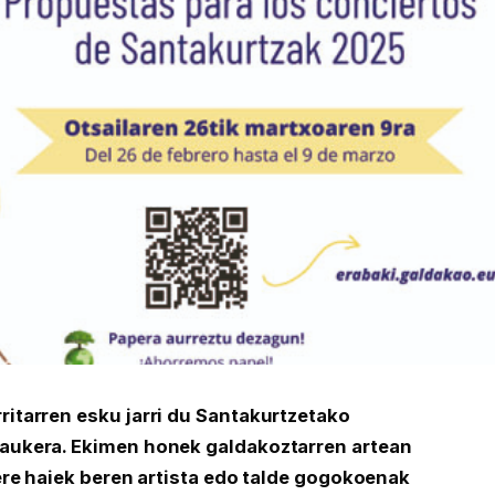
itarren esku jarri du Santakurtzetako
aukera. Ekimen honek galdakoztarren artean
ere haiek beren artista edo talde gogokoenak