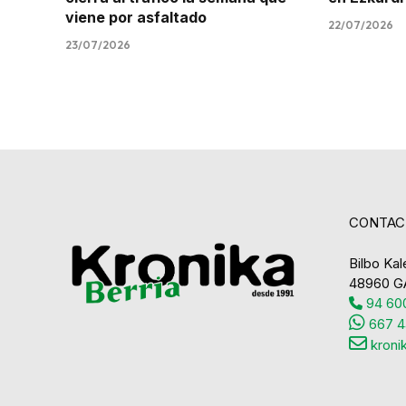
viene por asfaltado
22/07/2026
23/07/2026
CONTAC
Bilbo Kale
48960 G
94 600
667 4
kroni