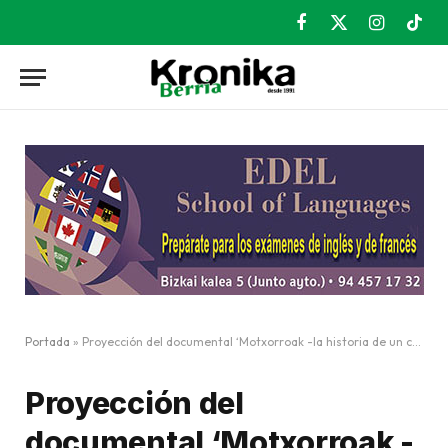
Facebook
X
Instagram
TikT
(Twitter)
Portada
»
Proyección del documental ‘Motxorroak -la historia de un caos’ el 1 de febrero
Proyección del
documental ‘Motxorroak -