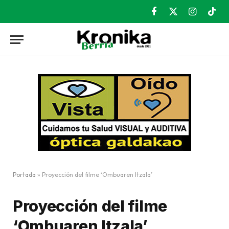
Facebook
X
Instagram
TikT
(Twitter)
Portada
»
Proyección del filme ‘Ombuaren Itzala’
Proyección del filme
‘Ombuaren Itzala’