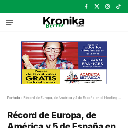
Facebook
X
Instagram
TikT
(Twitter)
Portada
»
Récord de Europa, de América y 5 de España en el Meeting de Basauri
Récord de Europa, de
América y 5 de España en