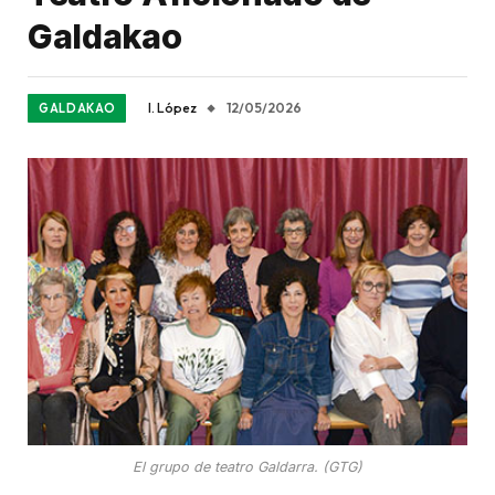
Galdakao
I. López
12/05/2026
GALDAKAO
El grupo de teatro Galdarra. (GTG)