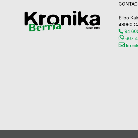
CONTAC
Bilbo Kale
48960 G
94 600
667 4
kroni