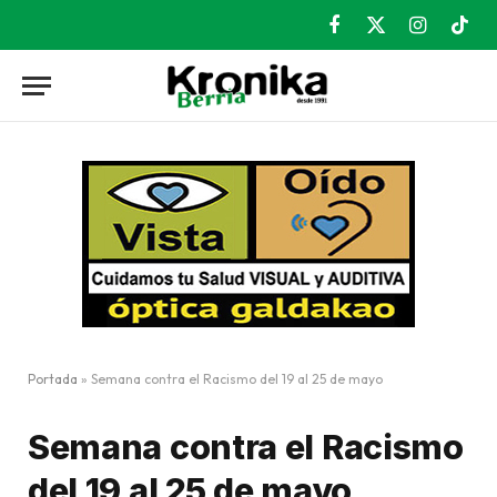
Facebook
X
Instagram
TikT
(Twitter)
Portada
»
Semana contra el Racismo del 19 al 25 de mayo
Semana contra el Racismo
del 19 al 25 de mayo