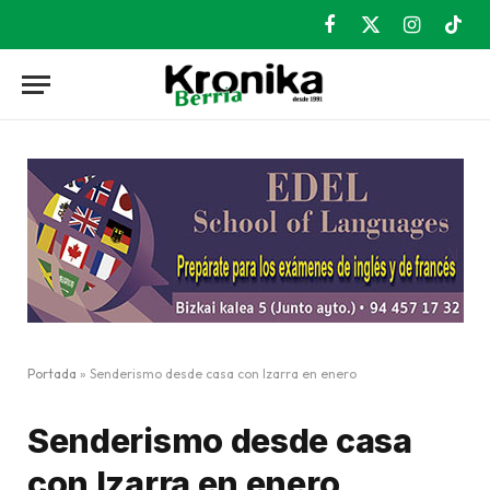
Facebook
X
Instagram
TikT
(Twitter)
Portada
»
Senderismo desde casa con Izarra en enero
Senderismo desde casa
con Izarra en enero