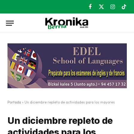
Facebook
X
Instagram
TikT
(Twitter)
Portada
»
Un diciembre repleto de actividades para los mayores
Un diciembre repleto de
actividades para los