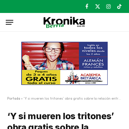
Facebook
X
Instagram
TikT
(Twitter)
Portada
»
‘Y si mueren los tritones’ obra gratis sobre la relación entre naturaleza y humanos
‘Y si mueren los tritones’
obra gratis sobre la