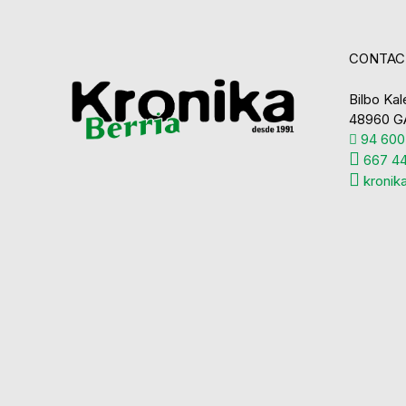
CONTAC
Bilbo Kale
48960 G
94 600
667 44
kronik