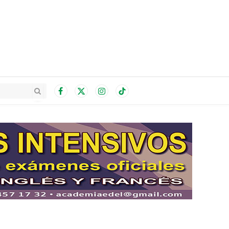
Facebook
X
Instagram
TikTok
(Twitter)