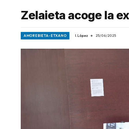
Zelaieta acoge la e
AMOREBIETA-ETXANO
I. López
25/06/2025