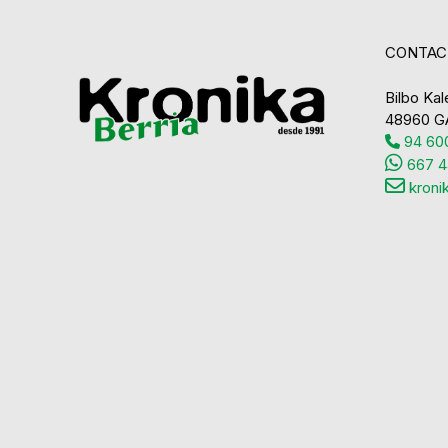
CONTAC
Bilbo Kale
48960 G
94 600
667 4
kroni