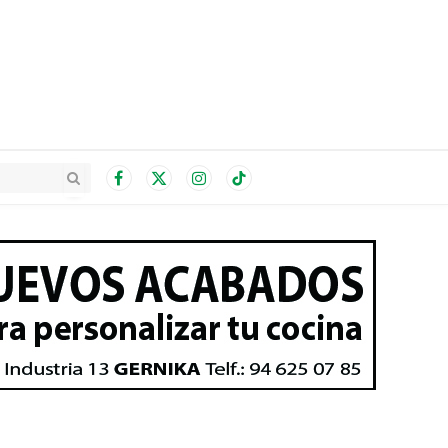
Facebook
X
Instagram
TikTok
(Twitter)