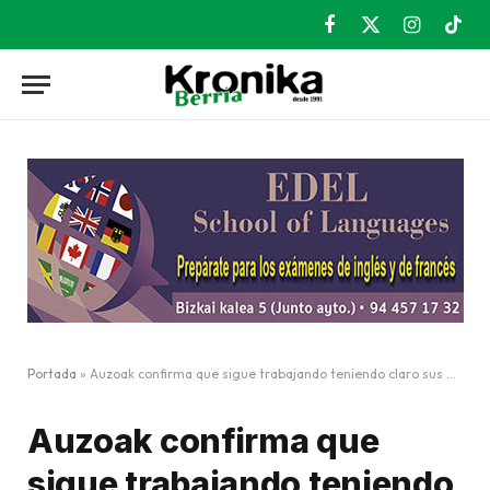
Facebook
X
Instagram
TikT
(Twitter)
Portada
»
Auzoak confirma que sigue trabajando teniendo claro sus deberes
Auzoak confirma que
sigue trabajando teniendo