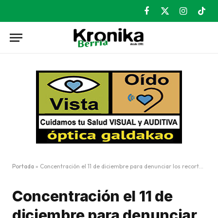
Facebook
X
Instagram
TikT
(Twitter)
Portada
»
Concentración el 11 de diciembre para denunciar los recortes de Osakidetza
Concentración el 11 de
diciembre para denunciar