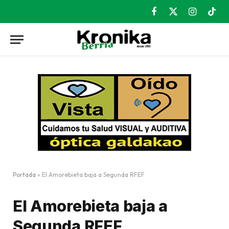
Facebook
X
Instagram
TikT
(Twitter)
Portada
»
El Amorebieta baja a Segunda RFEF
El Amorebieta baja a
Segunda RFEF