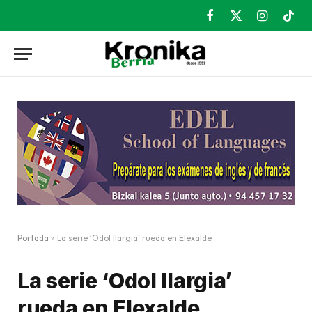
Facebook
X
Instagram
TikT
(Twitter)
Portada
»
La serie ‘Odol Ilargia’ rueda en Elexalde
La serie ‘Odol Ilargia’
rueda en Elexalde