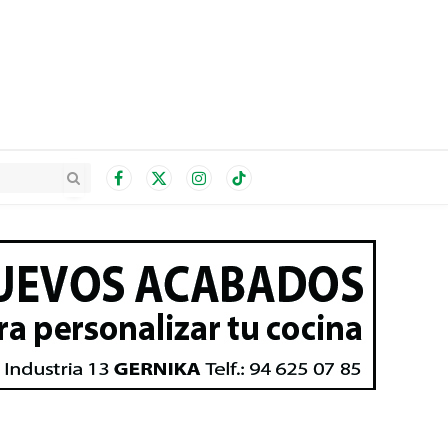
Facebook
X
Instagram
TikTok
(Twitter)