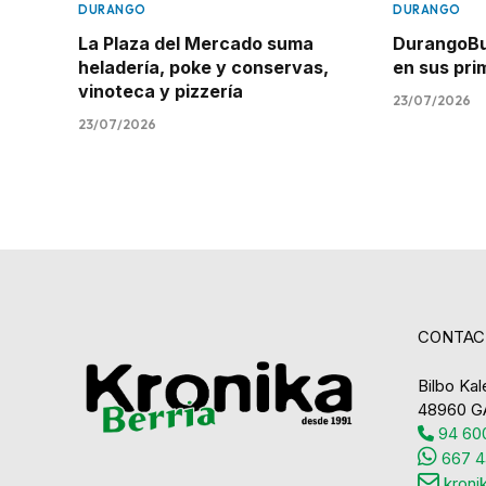
DURANGO
DURANGO
La Plaza del Mercado suma
DurangoBus
heladería, poke y conservas,
en sus pr
vinoteca y pizzería
23/07/2026
23/07/2026
CONTAC
Bilbo Kale
48960 G
94 600
667 4
kroni