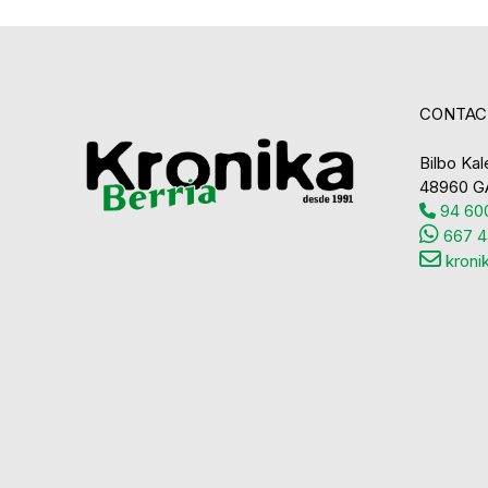
CONTAC
Bilbo Kale
48960 G
94 600
667 4
kroni