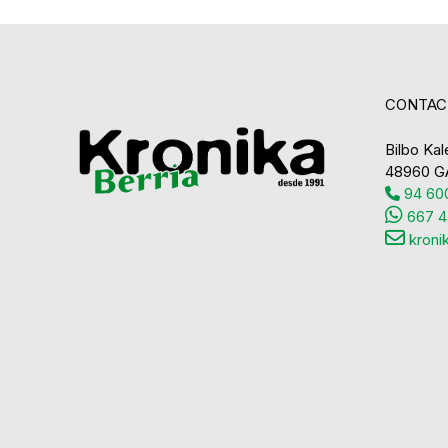
CONTAC
Bilbo Kale
48960 G
94 600
667 4
kroni