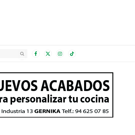
Facebook
X
Instagram
TikTok
(Twitter)