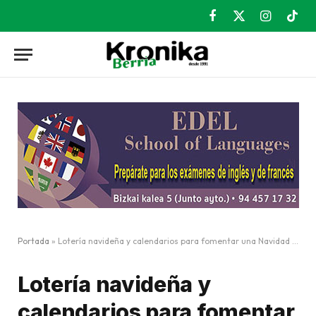
Facebook
X
Instagram
TikT
(Twitter)
Portada
»
Lotería navideña y calendarios para fomentar una Navidad solidaria con Samsara Nepal
Lotería navideña y
calendarios para fomentar