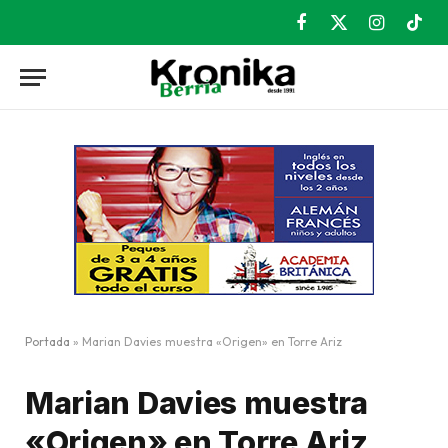
Facebook
X
Instagram
TikT
(Twitter)
Portada
»
Marian Davies muestra «Origen» en Torre Ariz
Marian Davies muestra
«Origen» en Torre Ariz