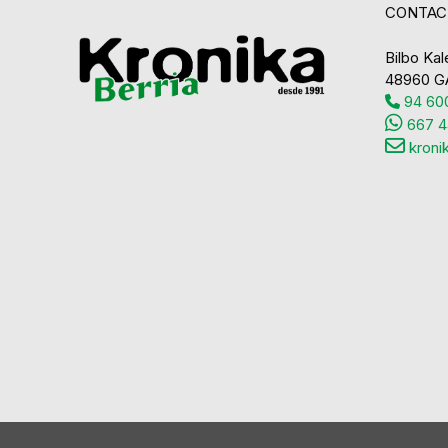
CONTAC
Bilbo Kale
48960 G
94 600
667 4
kroni