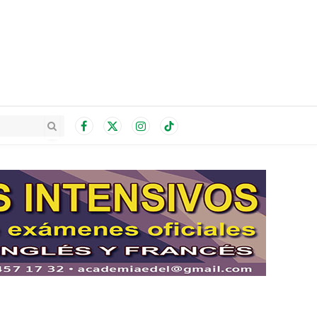
Facebook
X
Instagram
TikTok
(Twitter)