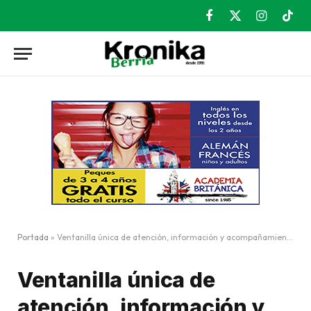
Facebook
X
Instagram
TikT
(Twitter)
Portada
»
Ventanilla única de atención, información y acompañamiento social para los residentes de Kareaga Goikoa 1, 5 y 7
Ventanilla única de
atención, información y