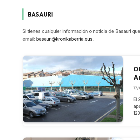
BASAURI
Si tienes cualquier información o noticia de Basauri q
email:
basauri@kronikaberria.eus
.
Ob
A
17/
El 
apa
12