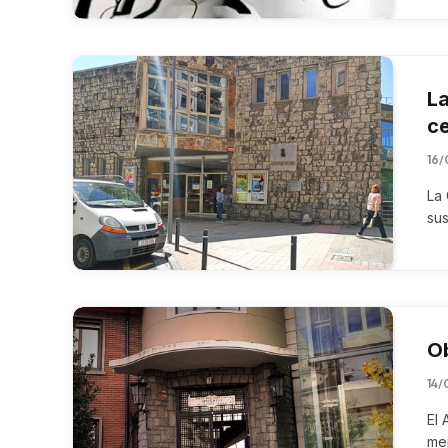
La
ce
16/
La 
sus
Ob
14/
El 
me