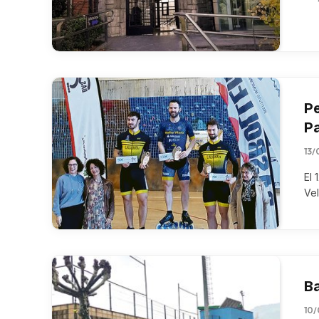
Pe
Pa
13/
El 
Ve
Ba
10/