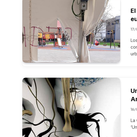
El
eu
17/
Los
con
ur
Un
Ar
16/
La 
‘Un