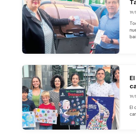
Ta
19/
Tod
nu
bai
El
ca
19/
El 
car