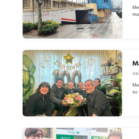
Mej
mun
M
09/
Ma
su 