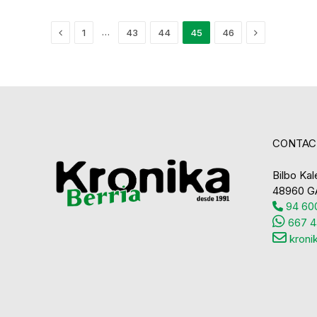
Previous
Next
…
1
43
44
45
46
CONTAC
Bilbo Kale
48960 G
94 600
667 4
kroni